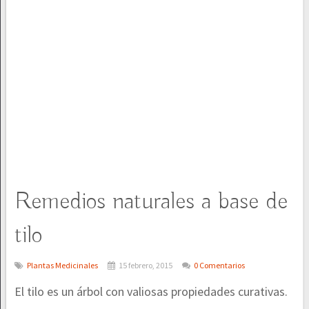
Remedios naturales a base de
tilo
Plantas Medicinales
15 febrero, 2015
0 Comentarios
El tilo es un árbol con valiosas propiedades curativas.