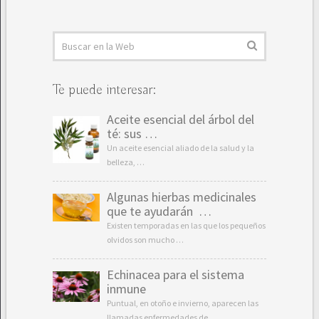
Te puede interesar:
Aceite esencial del árbol del
té: sus …
Un aceite esencial aliado de la salud y la
belleza, …
Algunas hierbas medicinales
que te ayudarán …
Existen temporadas en las que los pequeños
olvidos son mucho …
Echinacea para el sistema
inmune
Puntual, en otoño e invierno, aparecen las
llamadas enfermedades de …