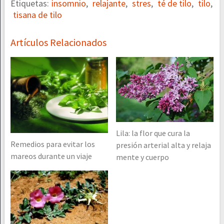
Etiquetas:
insomnio
,
relajante
,
stres
,
té de tilo
,
tilo
,
tisana de tilo
Artículos Relacionados
Lila: la flor que cura la
Remedios para evitar los
presión arterial alta y relaja
mareos durante un viaje
mente y cuerpo