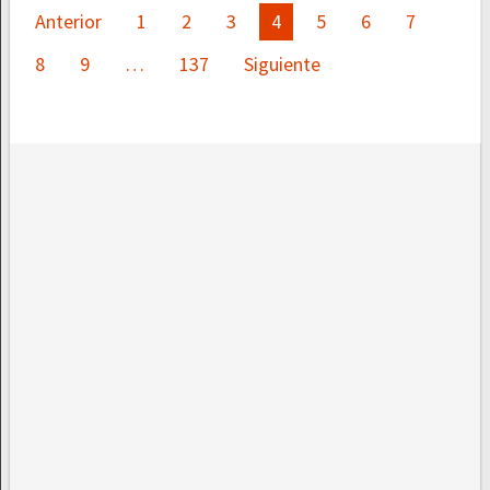
Paginación
Anterior
1
2
3
4
5
6
7
de
8
9
…
137
Siguiente
entradas