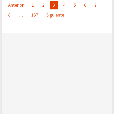
Paginación
Anterior
1
2
3
4
5
6
7
de
8
…
137
Siguiente
entradas