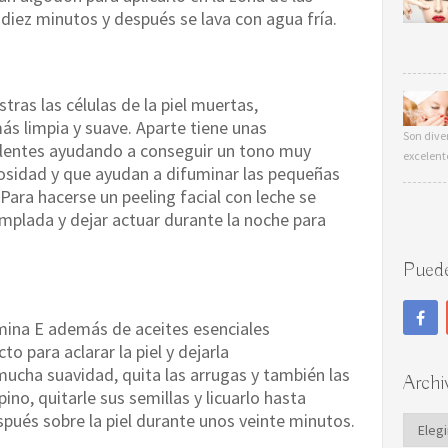
diez minutos y después se lava con agua fría.
tras las células de la piel muertas,
s limpia y suave. Aparte tiene unas
Son dive
lentes ayudando a conseguir un tono muy
excelent
nosidad y que ayudan a difuminar las pequeñas
ara hacerse un peeling facial con leche se
mplada y dejar actuar durante la noche para
Puede
mina E además de aceites esenciales
to para aclarar la piel y dejarla
ucha suavidad, quita las arrugas y también las
Archi
ino, quitarle sus semillas y licuarlo hasta
spués sobre la piel durante unos veinte minutos.
Archi