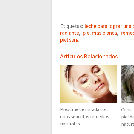
Etiquetas:
leche para lograr una 
radiante
,
piel más blanca
,
remed
piel sana
Artículos Relacionados
Presume de mirada con
Consej
unos sencillos remedios
piel d
naturales
natur