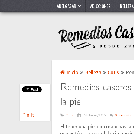
ADELGAZAR
ADICCIONES
BELLEZA
Inicio
Belleza
Cutis
Rem
Remedios caseros 
la piel
Pin It
Cutis
15 febrero, 2015
0 Comentari
El tener una piel con manchas, ap
una auténtica pesadilla sin que i