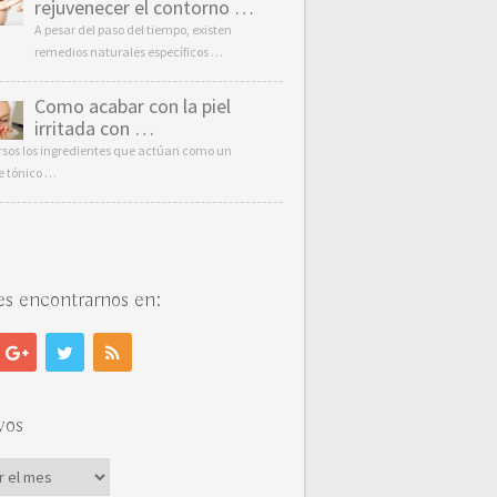
rejuvenecer el contorno …
A pesar del paso del tiempo, existen
remedios naturales específicos …
Como acabar con la piel
irritada con …
rsos los ingredientes que actúan como un
e tónico …
s encontrarnos en:
vos
vos