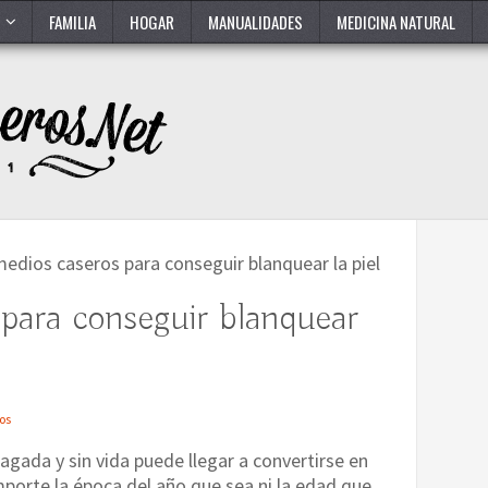
FAMILIA
HOGAR
MANUALIDADES
MEDICINA NATURAL
edios caseros para conseguir blanquear la piel
para conseguir blanquear
os
agada y sin vida puede llegar a convertirse en
mporte la época del año que sea ni la edad que