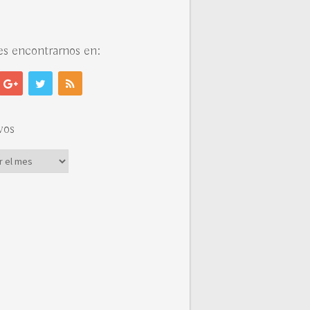
s encontrarnos en:
vos
vos