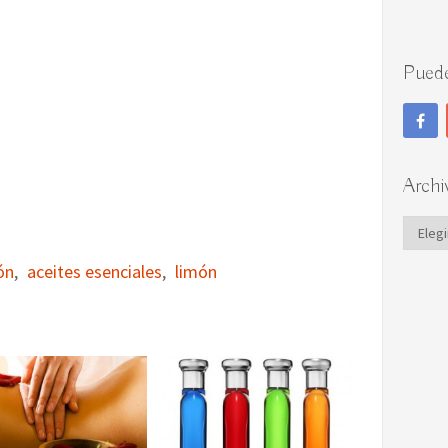
Puede
Archi
Archi
ón
,
aceites esenciales
,
limón