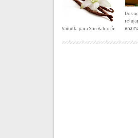
Dos a
relaj
enam
Vainilla para San Valentín