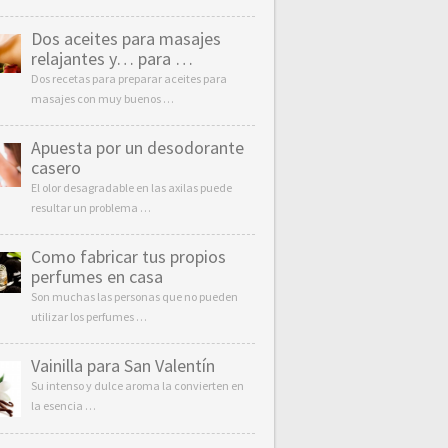
Dos aceites para masajes
relajantes y… para …
Dos recetas para preparar aceites para
masajes con muy buenos …
Apuesta por un desodorante
casero
El olor desagradable en las axilas puede
resultar un problema …
Como fabricar tus propios
perfumes en casa
Son muchas las personas que no pueden
utilizar los perfumes …
Vainilla para San Valentín
Su intenso y dulce aroma la convierten en
la esencia …