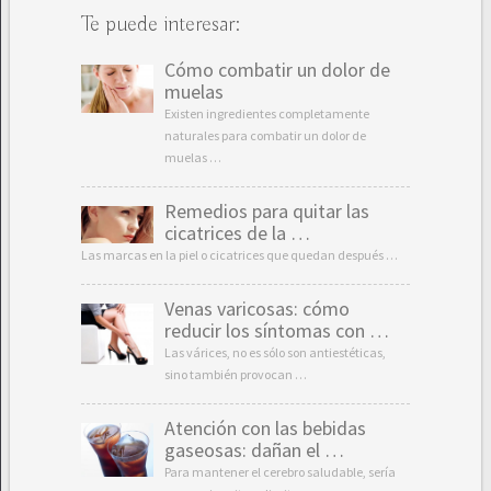
Te puede interesar:
Cómo combatir un dolor de
muelas
Existen ingredientes completamente
naturales para combatir un dolor de
muelas …
Remedios para quitar las
cicatrices de la …
Las marcas en la piel o cicatrices que quedan después …
Venas varicosas: cómo
reducir los síntomas con …
Las várices, no es sólo son antiestéticas,
sino también provocan …
Atención con las bebidas
gaseosas: dañan el …
Para mantener el cerebro saludable, sería