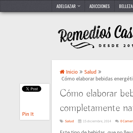
ADELGAZAR
ADICCIONES
BELLEZA
Inicio
Salud
Cómo elaborar bebidas energét
Cómo elaborar beb
completamente nat
Pin It
Salud
15 diciembre, 2014
0 Comen
Este tipo de bebidas, que no lle