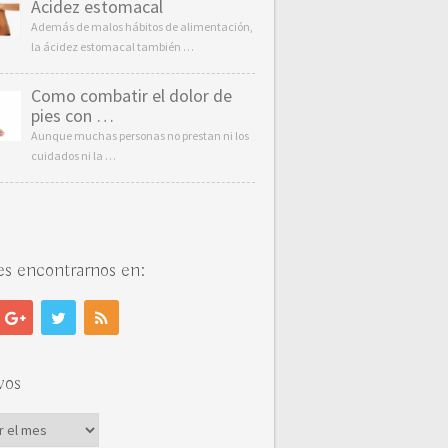
Acidez estomacal
Además de malos hábitos de alimentación,
la ácidez estomacal también …
Como combatir el dolor de
pies con …
Aunque muchas personas no prestan ni los
cuidados ni la …
s encontrarnos en:
vos
vos