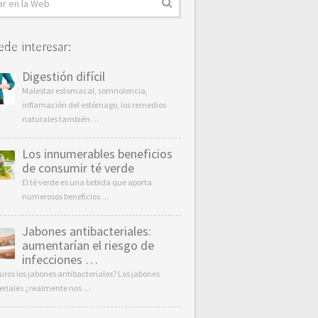
ede interesar:
Digestión difícil
Malestar estomacal, somnolencia,
inflamación del estómago, los remedios
naturales también …
Los innumerables beneficios
de consumir té verde
El té verde es una bebida que aporta
numerosos beneficios …
Jabones antibacteriales:
aumentarían el riesgo de
infecciones …
uros los jabones antibacteriales? Los jabones
eriales ¿realmente nos …