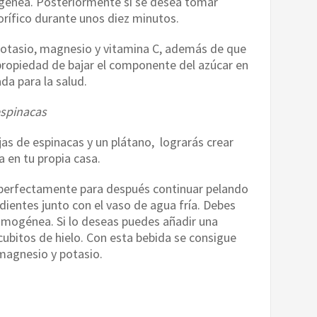
génea. Posteriormente si se desea tomar
gorífico durante unos diez minutos.
potasio, magnesio y vitamina C, además de que
 propiedad de bajar el componente del azúcar en
da para la salud.
espinacas
jas de espinacas y un plátano, lograrás crear
 en tu propia casa.
 perfectamente para después continuar pelando
dientes junto con el vaso de agua fría. Debes
omogénea. Si lo deseas puedes añadir una
ubitos de hielo. Con esta bebida se consigue
magnesio y potasio.