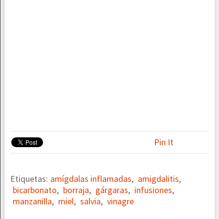
Pin It
Etiquetas:
amígdalas inflamadas
,
amigdalitis
,
bicarbonato
,
borraja
,
gárgaras
,
infusiones
,
manzanilla
,
miel
,
salvia
,
vinagre