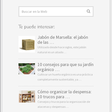
Te puede interesar:
Jabón de Marsella: el jabón
de las …
Utilizado desde hace siglos, este jabón
natural es un aliado …
10 consejos para que su jardín
orgánico …
Cultivar un huerto orgánico es una práctica
completamente sustentable, ya …
Cómo organizar la despensa:
10 trucos para …
Consejos y trucos para la organización de
alacenas y despensas …