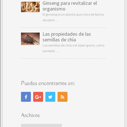
Ginseng para revitalizar el
organismo
El ginseng es un planta que crece de forma
silvestre. …
Las propiedades de las
semillas de chía
Las semillas de chía o el súper grano, como
también …
Puedes encontrarnos en:
Archivos
Archivos