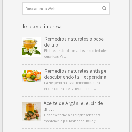
Te puede interesar:
Remedios naturales a base
de tilo
El tilo es un árbol con valiosas propiedades
curativas. Ya …
Remedios naturales antiage:
descubriendo la Hesperidina
La Hesperidina es un remedio natural
eficaz contra el envejecimiento. …
Aceite de Argán: el elixir de
la …
Tiene excepcionales propiedades para
mantener la piel tonificada, bella y …