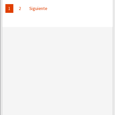
Paginación
1
2
Siguiente
de
entradas