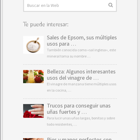
Te puede interesar:
Sales de Epsom, sus múltiples
usos para …
También conocida como «sal inglesa», este
mineral toma su nombre …
Belleza: Algunos interesantes
usos del vinagre de …
El vinagre de manzana tiene múltiples usos
en la cocina, …
Trucos para conseguir unas
uñas fuertes y …
Para lucir unas uñas largas, bonitas y sobre
todo resistentes, …
Pies y manos perfectos con