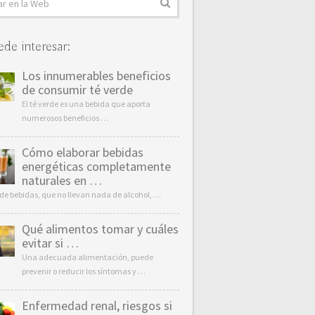
ede interesar:
Los innumerables beneficios
de consumir té verde
El té verde es una bebida que aporta
numerosos beneficios …
Cómo elaborar bebidas
energéticas completamente
naturales en …
o de bebidas, que no llevan nada de alcohol, …
Qué alimentos tomar y cuáles
evitar si …
Una adecuada alimentación, puede
prevenir o reducir los síntomas y …
Enfermedad renal, riesgos si