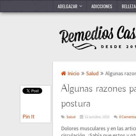
ADELGAZAR
ADICCIONES
BELLEZA
Inicio
Salud
Algunas razo
Algunas razones p
postura
Pin It
Salud
12 octubre, 2013
0 Comenta
Dolores musculares y en las arti
circulación. ¿Sabía que estos y 