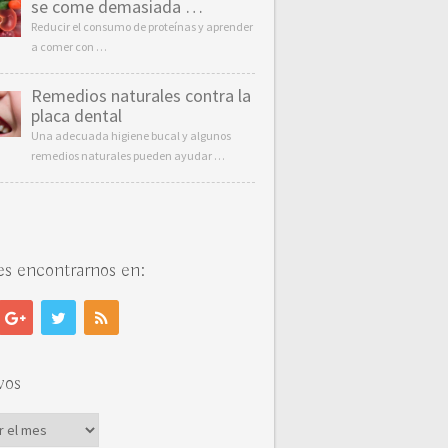
se come demasiada …
Reducir el consumo de proteínas y aprender
a comer con …
Remedios naturales contra la
placa dental
Una adecuada higiene bucal y algunos
remedios naturales pueden ayudar …
s encontrarnos en:
vos
vos