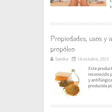
c
s
Propiedades, usos y al
propóleo
Sandra
16 octubre, 2013
Este product
reconocido p
y antifúngic
producida po