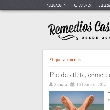
ADELGAZAR
ADICCIONES
BELLEZA
Etiqueta:
micosis
Pie de atleta, cómo c
Sandra
15 febrero, 2015
T
r
T