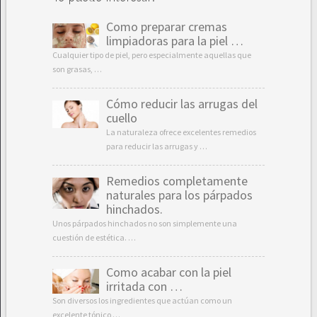
Como preparar cremas
limpiadoras para la piel …
Cualquier tipo de piel, pero especialmente aquellas que
son grasas, …
Cómo reducir las arrugas del
cuello
La naturaleza ofrece excelentes remedios
para reducir las arrugas y …
Remedios completamente
naturales para los párpados
hinchados.
Unos párpados hinchados no son simplemente una
cuestión de estética. …
Como acabar con la piel
irritada con …
Son diversos los ingredientes que actúan como un
excelente tónico …