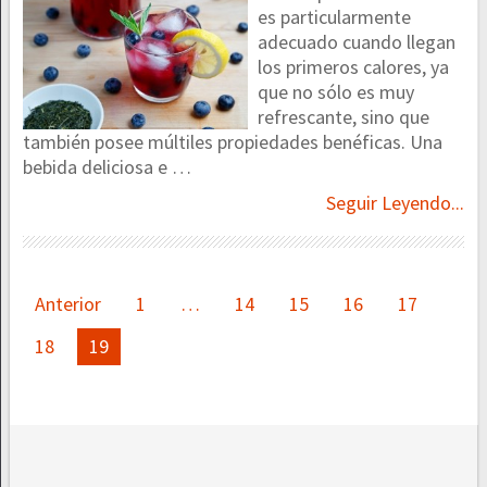
es particularmente
adecuado cuando llegan
los primeros calores, ya
que no sólo es muy
refrescante, sino que
también posee múltiles propiedades benéficas. Una
bebida deliciosa e …
Seguir Leyendo...
Paginación
Anterior
1
…
14
15
16
17
de
18
19
entradas